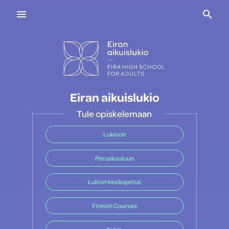
Navigaatio
Haku
Eiran aikuislukio
Tule opiskelemaan
Lukioon
Peruskouluun
Lukion kesäopetus
Finnish Courses