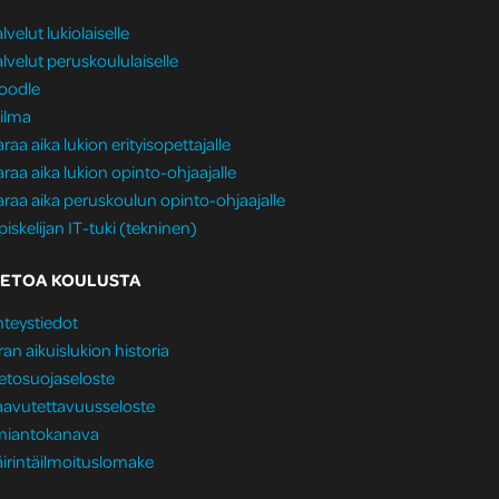
lvelut lukiolaiselle
lvelut peruskoululaiselle
oodle
ilma
raa aika lukion erityisopettajalle
raa aika lukion opinto-ohjaajalle
raa aika peruskoulun opinto-ohjaajalle
iskelijan IT-tuki (tekninen)
IETOA KOULUSTA
teystiedot
ran aikuislukion historia
etosuojaseloste
aavutettavuusseloste
lmiantokanava
irintäilmoituslomake