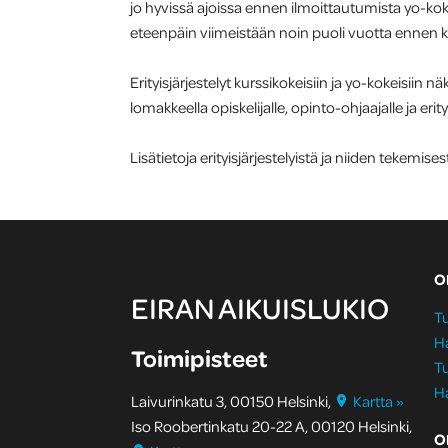
jo hyvissä ajoissa ennen ilmoittautumista yo-kok
eteenpäin viimeistään noin puoli vuotta ennen ki
Erityisjärjestelyt kurssikokeisiin ja yo-kokeisiin
lomakkeella opiskelijalle, opinto-ohjaajalle ja erit
Lisätietoja erityisjärjestelyistä ja niiden tekemises
O
EIRAN AIKUISLUKIO
Tu
H
Toimipisteet
Tu
H
Laivurinkatu 3, 00150 Helsinki,
Kartta »
Iso Roobertinkatu 20-22 A, 00120 Helsinki,
O