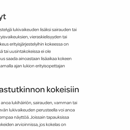
lyt
stelyjä lukivaikeuden lisäksi sairauden tai
isvaikeuksien, vieraskielisyyden tai
keus erityisjärjestelyihin kokeessa on
 tai uusintakokeissa ei ole
suus saada ainoastaan lisäaikaa kokeen
aamalla ajan lukion erityisopettajan
ilastutkinnon kokeisiin
voi anoa lukihäiriön, sairauden, vamman tai
ievän lukivaikeuden perusteella voi anoa
rempaa näyttöä. Joissain tapauksissa
eiden arvioinnissa, jos kokelas on