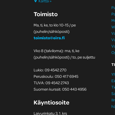
Kartta »
Pa
Toimisto
Pa
M
Ma, ti, ke, to klo 10-15 / pe
W
(puhelin/sähköposti)
Va
toimisto@eira.fi
Va
Va
Vko 8 (talviloma): ma, ti, ke
Op
(puhelin/sähköposti) / to, pe suljettu
T
Lukio: 09 4542 270
Yh
Peruskoulu: 050 417 6945
Ei
TUVA: 09 4542 2743
Ti
Suomen kurssit: 050 443 4956
S
I
Käyntiosoite
hä
Laivurinkatu 3, 1. krs