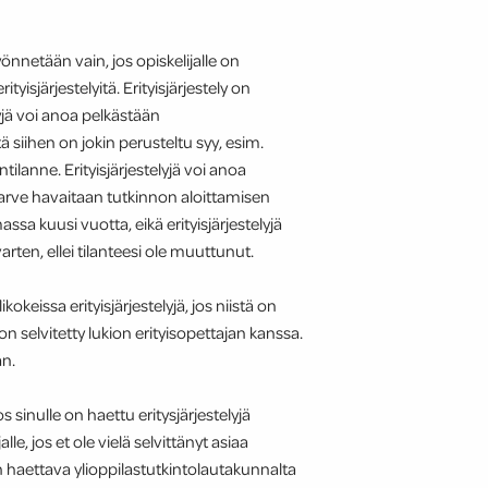
yönnetään vain, jos opiskelijalle on
isjärjestelyitä. Erityisjärjestely on
yjä voi anoa pelkästään
tä siihen on jokin perusteltu syy, esim.
tilanne. Erityisjärjestelyjä voi anoa
tarve havaitaan tutkinnon aloittamisen
massa kuusi vuotta, eikä erityisjärjestelyjä
arten, ellei tilanteesi ole muuttunut.
okeissa erityisjärjestelyjä, jos niistä on
n selvitetty lukion erityisopettajan kanssa.
än.
s sinulle on haettu eritysjärjestelyjä
le, jos et ole vielä selvittänyt asiaa
on haettava ylioppilastutkintolautakunnalta