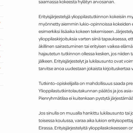
saamassa kokeesta hylätyn arvosanan.
Erityisjärjestelyjä ylioppilastutkinnon kokeisiin m
myönnetty aiemmin lukio-opinnoissa kokeiden erity
esimerkiksi lisäaika kokeen tekemiseen. Järjestel
ylioppilaskirjoituksia varten siinä tapauksessa, et
äkillinen sairastuminen tai erityisen vaikea elämän
hajautetun tutkinnon ollessa kesken, jos niiden 
jälkeen. Erityisjärjestelyt ja lukilausunto ovat voi
tarvitse anoa uudestaan jokaista kirjoituskertaa v
Tutkinto-opiskelijalla on mahdollisuus saada prelik
Ylioppilastutkintolautakunnan päätös ja jos asia o
Pienryhmätilaa ei kuitenkaan pystytä järjestämä
Jos sinulla on muualla hankittu lukilausunto tai jo
toisessa koulussa, varaa aika lukion erityisopettajal
Eirassa. Erityisjärjestelyitä ylioppilaskokeeseen 