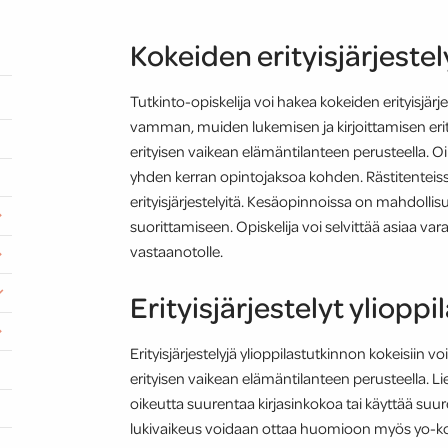
Kokeiden erityisjärjeste
Tutkinto-opiskelija voi hakea kokeiden erityisjärje
vamman, muiden lukemisen ja kirjoittamisen erity
erityisen vaikean elämäntilanteen perusteella. Oi
yhden kerran opintojaksoa kohden. Rästitenteissä
erityisjärjestelyitä. Kesäopinnoissa on mahdolli
suorittamiseen. Opiskelija voi selvittää asiaa var
vastaanotolle.
Erityisjärjestelyt yliopp
Erityisjärjestelyjä ylioppilastutkinnon kokeisiin 
erityisen vaikean elämäntilanteen perusteella. L
oikeutta suurentaa kirjasinkokoa tai käyttää suu
lukivaikeus voidaan ottaa huomioon myös yo-kok