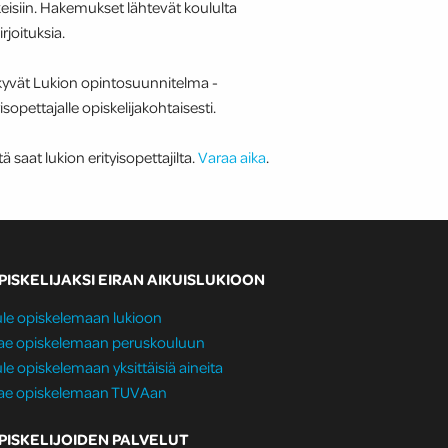
eisiin. Hakemukset lähtevät koululta
rjoituksia.
 näkyvät Lukion opintosuunnitelma -
yisopettajalle opiskelijakohtaisesti.
tä saat lukion erityisopettajilta.
Varaa aika
.
PISKELIJAKSI EIRAN AIKUISLUKIOON
le opiskelemaan lukioon
ae opiskelemaan peruskouluun
le opiskelemaan yksittäisiä aineita
ae opiskelemaan TUVAan
PISKELIJOIDEN PALVELUT