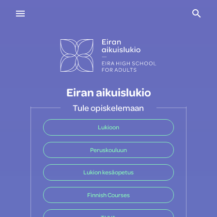
Navigaatio
Haku
Eiran aikuislukio
Tule opiskelemaan
Lukioon
Peruskouluun
Lukion kesäopetus
Finnish Courses