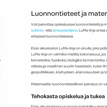
Luonnontieteet ja mate
Voit painottaa opiskelussasi luonnontieteitä ja m
tutkinto
- että
aineopiskelijana
. LuMa-linja antaa
erityisesti luonnontieteissä.
Eiran aikuislukion LuMa-linja on sinulle, joka pid
LuMa-linja on valmiiksi mietitty kokonaisuus, jos 
kemististiksi, fyysikoksi, biologiksi tai insinöörik
ratkaisuja maailman suuriin haasteisiin, kuten
geopolitiikkaan, köyhyyteen, eriarvoisuuteen ja 
Matemaattis-luonnontieteellinen painatus on valin
Tehokasta opiskelua ja tukea
Eiran aikuislukiossa on monia mahdollisuuksia 