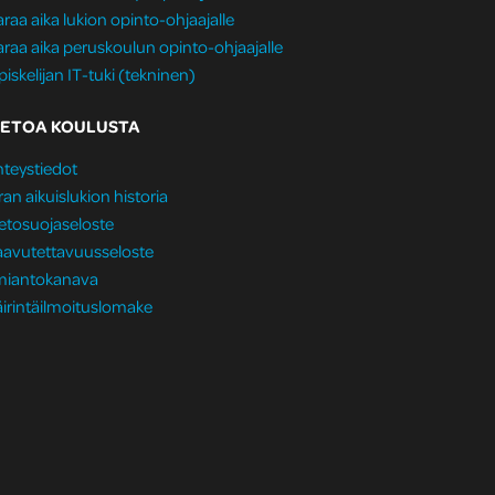
raa aika lukion opinto-ohjaajalle
raa aika peruskoulun opinto-ohjaajalle
iskelijan IT-tuki (tekninen)
IETOA KOULUSTA
teystiedot
ran aikuislukion historia
etosuojaseloste
aavutettavuusseloste
lmiantokanava
irintäilmoituslomake