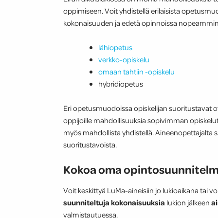
oppimiseen. Voit yhdistellä erilaisista opetusmuo
kokonaisuuden ja edetä opinnoissa nopeammin
lähiopetus
verkko-opiskelu
omaan tahtiin -opiskelu
hybridiopetus
Eri opetusmuodoissa opiskelijan suoritustavat ovat 
oppijoille mahdollisuuksia sopivimman opiskelut
myös mahdollista yhdistellä. Aineenopettajalta s
suoritustavoista.
Kokoa oma opintosuunnitelm
Voit keskittyä LuMa-aineisiin jo lukioaikana tai 
suunniteltuja kokonaisuuksia
lukion jälkeen
a
valmistautuessa.