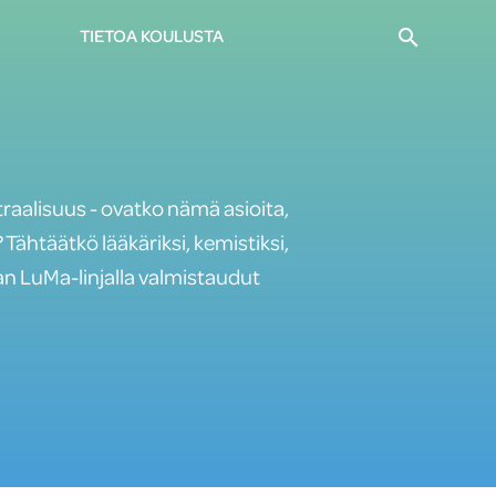
Haku
TIETOA KOULUSTA
utraalisuus - ovatko nämä asioita,
 Tähtäätkö lääkäriksi, kemistiksi,
Eiran LuMa-linjalla valmistaudut