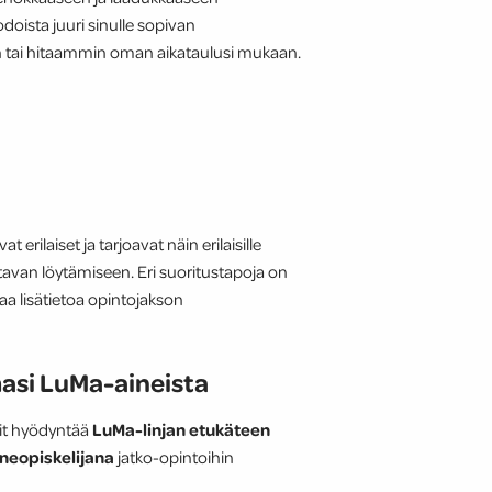
doista juuri sinulle sopivan
 tai hitaammin oman aikataulusi mukaan.
erilaiset ja tarjoavat näin erilaisille
avan löytämiseen. Eri suoritustapoja on
aa lisätietoa opintojakson
asi LuMa-aineista
voit hyödyntää
LuMa-linjan etukäteen
ineopiskelijana
jatko-opintoihin