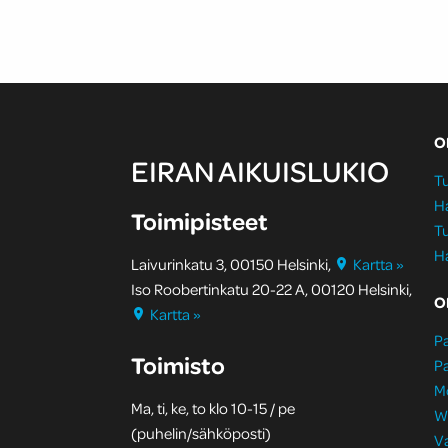
O
EIRAN AIKUISLUKIO
Tu
H
Toimipisteet
Tu
H
Laivurinkatu 3, 00150 Helsinki,
Kartta »
Iso Roobertinkatu 20-22 A, 00120 Helsinki,
O
Kartta »
Pa
Toimisto
Pa
M
Ma, ti, ke, to klo 10-15 / pe
W
(puhelin/sähköposti)
Va