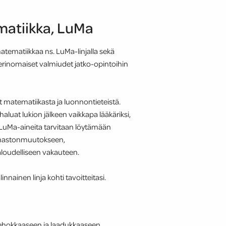
matiikka, LuMa
atematiikkaa ns. LuMa-linjalla sekä
 erinomaiset valmiudet jatko-opintoihin
ät matematiikasta ja luonnontieteistä.
haluat lukion jälkeen vaikkapa lääkäriksi,
si. LuMa-aineita tarvitaan löytämään
 ilmastonmuutokseen,
taloudelliseen vakauteen.
nainen linja kohti tavoitteitasi.
tehokkaaseen ja laadukkaaseen