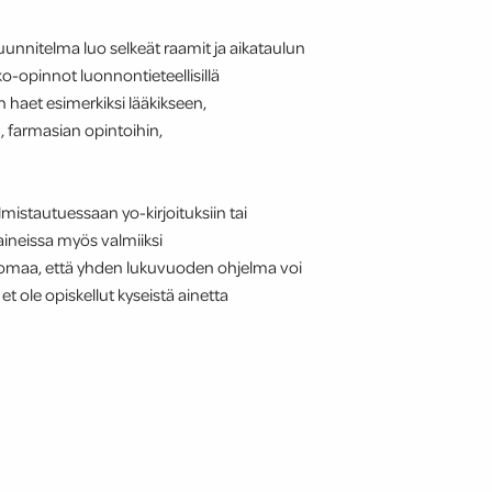
nnitelma luo selkeät raamit ja aikataulun
o-opinnot luonnontieteellisillä
n haet esimerkiksi lääkikseen,
in, farmasian opintoihin,
almistautuessaan yo-kirjoituksiin tai
aineissa myös valmiiksi
maa, että yhden lukuvuoden ohjelma voi
s et ole opiskellut kyseistä ainetta