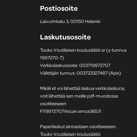
Postiosoite
Laivurinkatu 3, 00150 Helsinki
Laskutusosoite
Touko Voutilaisen koulusäätiö sr (y-tunnus
1997270-7)
Verkkolaskuosoite: 003719972707
Välittäjän tunnus: 003723327487 (Apix)
Mikäli et voi lähettää laskua verkkolaskuna,
voit lähettää sen meille pdf-muodossa
osoitteeseen
FI19972707@scan.emce365.fi
Paperilaskut ainoastaan osoitteeseen:
Touko Voutilaisen koulusäätiö