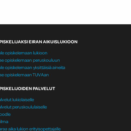
PISKELIJAKSI EIRAN AIKUISLUKIOON
le opiskelemaan lukioon
ae opiskelemaan peruskouluun
le opiskelemaan yksittäisiä aineita
ae opiskelemaan TUVAan
PISKELIJOIDEN PALVELUT
lvelut lukiolaiselle
lvelut peruskoululaiselle
oodle
ilma
raa aika lukion erityisopettajalle