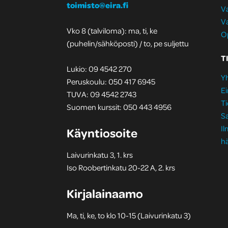
toimisto@eira.fi
Va
Va
Vko 8 (talviloma): ma, ti, ke
Op
(puhelin/sähköposti) / to, pe suljettu
T
Lukio: 09 4542 270
Yh
Peruskoulu: 050 417 6945
Ei
TUVA: 09 4542 2743
Ti
Suomen kurssit: 050 443 4956
S
I
Käyntiosoite
hä
Laivurinkatu 3, 1. krs
Iso Roobertinkatu 20-22 A, 2. krs
Kirjalainaamo
Ma, ti, ke, to klo 10-15 (Laivurinkatu 3)