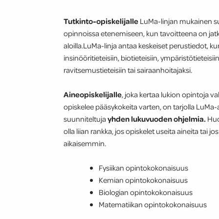
Tutkinto-opiskelijalle
LuMa-linjan mukainen suu
opinnoissa etenemiseen, kun tavoitteena on jatk
aloilla.LuMa-linja antaa keskeiset perustiedot, ku
insinööritieteisiin, biotieteisiin, ympäristötieteisi
ravitsemustieteisiin tai sairaanhoitajaksi.
Aineopiskelijalle
, joka kertaa lukion opintoja v
opiskelee pääsykokeita varten, on tarjolla LuMa-
suunniteltuja
yhden lukuvuoden ohjelmia.
Huo
olla liian rankka, jos opiskelet useita aineita tai jo
aikaisemmin.
Fysiikan opintokokonaisuus
Kemian opintokokonaisuus
Biologian opintokokonaisuus
Matematiikan opintokokonaisuus