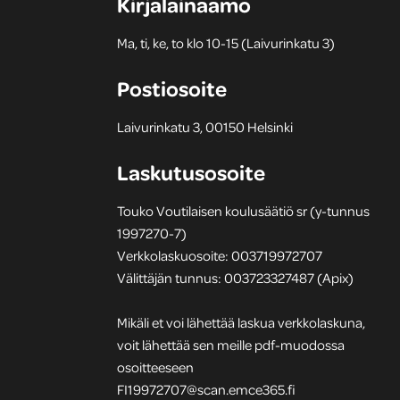
Kirjalainaamo
Ma, ti, ke, to klo 10-15 (Laivurinkatu 3)
Postiosoite
Laivurinkatu 3, 00150 Helsinki
Laskutusosoite
Touko Voutilaisen koulusäätiö sr (y-tunnus
1997270-7)
Verkkolaskuosoite: 003719972707
Välittäjän tunnus: 003723327487 (Apix)
Mikäli et voi lähettää laskua verkkolaskuna,
voit lähettää sen meille pdf-muodossa
osoitteeseen
FI19972707@scan.emce365.fi