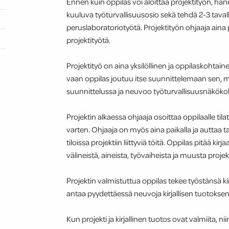
Ennen kuin oppilas voi aloittaa projektityön, hä
kuuluva työturvallisuusosio sekä tehdä 2-3 taval
peruslaboratoriotyötä. Projektityön ohjaaja aina 
projektityötä.
Projektityö on aina yksilöllinen ja oppilaskohtainen
vaan oppilas joutuu itse suunnittelemaan sen, 
suunnittelussa ja neuvoo työturvallisuusnäköko
Projektin alkaessa ohjaaja osoittaa oppilaalle tilat
varten. Ohjaaja on myös aina paikalla ja auttaa t
tiloissa projektiin liittyviä töitä. Oppilas pitää ki
välineistä, aineista, työvaiheista ja muusta projekti
Projektin valmistuttua oppilas tekee työstänsä kirj
antaa pyydettäessä neuvoja kirjallisen tuotokse
Kun projekti ja kirjallinen tuotos ovat valmiita, ni