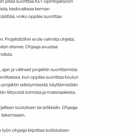
nen pitää suorittaa KE1-opintojaksoon
lista, keskivaikeaa kemian
päättää, voiko oppilas suorittaa
. Projektitöihin ei ole valmiita ohjeita,
miten etenee. Ohjaaja avustaa
hdista.
, ajan ja välineet projektin suorittamista
arvittaessa, kun oppilas suorittaa koulun
rjaa projektin edistymisestä, käyttämistään
in liittyvistä toimista ja materiaaleista.
allisen tuotoksen tai artikkelin. Ohjaaja
n tekemiseen.
in työn ohjaaja kirjoittaa todistuksen