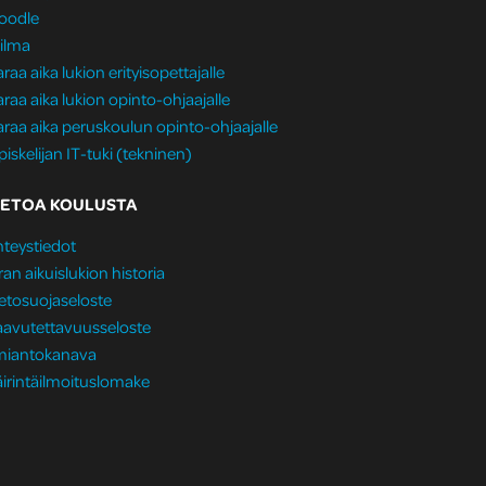
oodle
ilma
raa aika lukion erityisopettajalle
raa aika lukion opinto-ohjaajalle
raa aika peruskoulun opinto-ohjaajalle
iskelijan IT-tuki (tekninen)
IETOA KOULUSTA
teystiedot
ran aikuislukion historia
etosuojaseloste
aavutettavuusseloste
lmiantokanava
irintäilmoituslomake