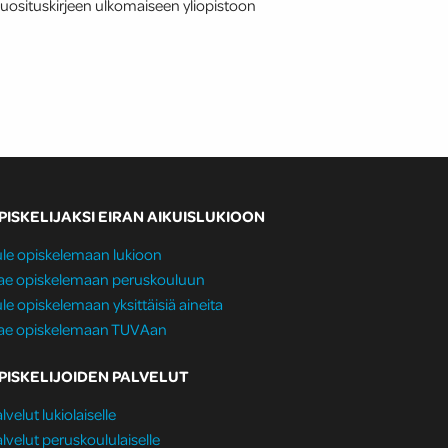
 suosituskirjeen ulkomaiseen yliopistoon
PISKELIJAKSI EIRAN AIKUISLUKIOON
le opiskelemaan lukioon
ae opiskelemaan peruskouluun
le opiskelemaan yksittäisiä aineita
ae opiskelemaan TUVAan
PISKELIJOIDEN PALVELUT
lvelut lukiolaiselle
lvelut peruskoululaiselle