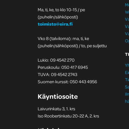
M
Ma, ti, ke, to klo 10-15 / pe
W
(puhelin/sähköposti)
Va
toimisto@eira.fi
Va
Va
Vko 8 (talviloma): ma, ti, ke
Op
(puhelin/sähköposti) / to, pe suljettu
T
Lukio: 09 4542 270
Yh
Peruskoulu: 050 417 6945
Ei
TUVA: 09 4542 2743
Ti
Suomen kurssit: 050 443 4956
S
I
Käyntiosoite
hä
Laivurinkatu 3, 1. krs
Iso Roobertinkatu 20-22 A, 2. krs