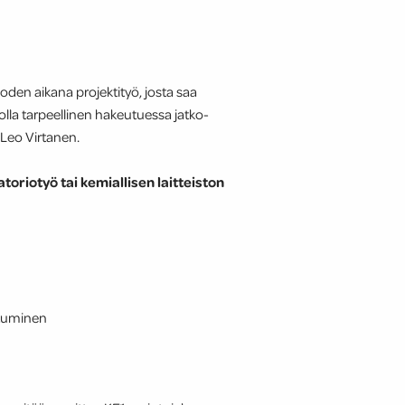
den aikana projektityö, josta saa
 olla tarpeellinen hakeutuessa jatko-
 Leo Virtanen.
toriotyö tai kemiallisen laitteiston
ustuminen