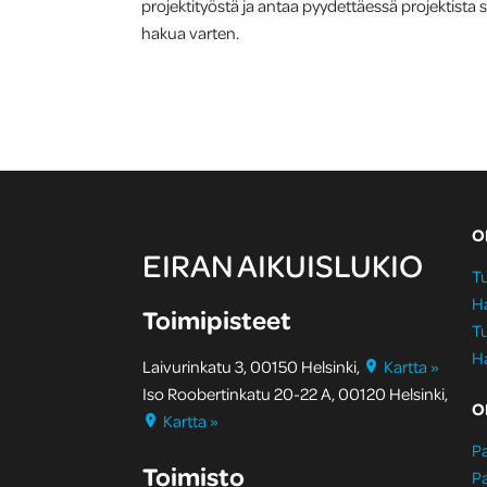
projektityöstä ja antaa pyydettäessä projektista
hakua varten.
O
EIRAN AIKUISLUKIO
Tu
H
Toimipisteet
Tu
H
Laivurinkatu 3, 00150 Helsinki,
Kartta »
Iso Roobertinkatu 20-22 A, 00120 Helsinki,
O
Kartta »
Pa
Toimisto
Pa