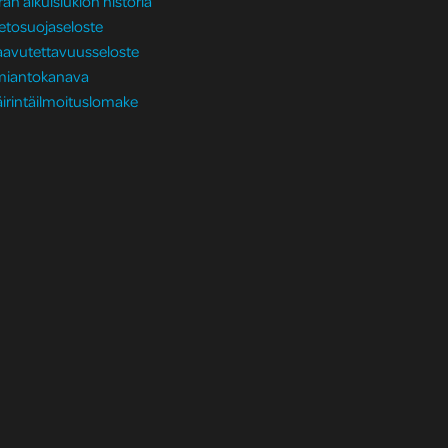
ran aikuislukion historia
etosuojaseloste
aavutettavuusseloste
lmiantokanava
irintäilmoituslomake