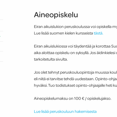
Aineopiskelu
Eiran aikuislukion peruskoulussa voi opiskella m
Lue lisää suomen kielen kursseista
tästä.
Eiran aikuislukiossa voi täydentää ja korottaa 
aika aloittaa opiskelu on syksyllä. Jos äidinkielesi
tarkoitetulta sivulta.
Jos olet tehnyt peruskouluopintoja muussa koul
eli niitä ei tarvitse tehdä uudestaan. Opinto-ohj
hyväksi. Tuo todistukset opinto-ohjaajalle heti ku
Aineopiskelumaksu on 100 € / opiskelujakso.
Lue lisää peruskouluun hakemisesta