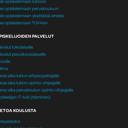
le opiskelemaan lukioon
ae opiskelemaan peruskouluun
le opiskelemaan yksittäisiä aineita
ae opiskelemaan TUVAan
PISKELIJOIDEN PALVELUT
lvelut lukiolaiselle
lvelut peruskoululaiselle
oodle
ilma
raa aika lukion erityisopettajalle
raa aika lukion opinto-ohjaajalle
raa aika peruskoulun opinto-ohjaajalle
iskelijan IT-tuki (tekninen)
IETOA KOULUSTA
teystiedot