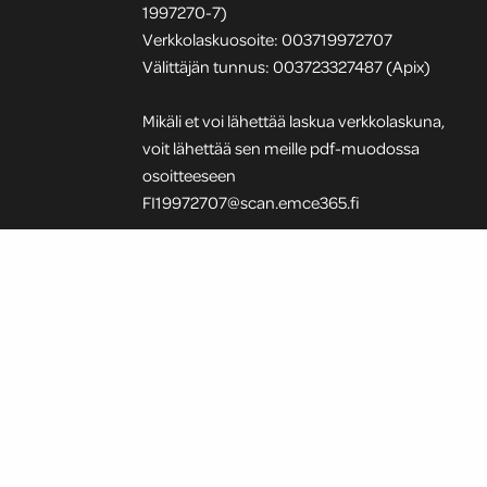
1997270-7)
Verkkolaskuosoite: 003719972707
Välittäjän tunnus: 003723327487 (Apix)
Mikäli et voi lähettää laskua verkkolaskuna,
voit lähettää sen meille pdf-muodossa
osoitteeseen
FI19972707@scan.emce365.fi
Paperilaskut ainoastaan osoitteeseen:
Touko Voutilaisen koulusäätiö
sr, 003719972707, PL 1000, 00781
Helsinki.
Lisätietoja laskutuksesta talouspäällikkö
jenni.niiranen@eira.fi