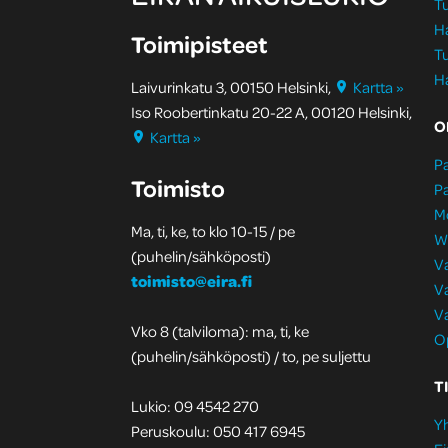
Tu
H
Toimipisteet
Tu
H
Laivurinkatu 3, 00150 Helsinki,
Kartta »
Iso Roobertinkatu 20-22 A, 00120 Helsinki,
O
Kartta »
Pa
Toimisto
Pa
M
Ma, ti, ke, to klo 10-15 / pe
W
(puhelin/sähköposti)
Va
toimisto@eira.fi
Va
Va
Vko 8 (talviloma): ma, ti, ke
Op
(puhelin/sähköposti) / to, pe suljettu
T
Lukio: 09 4542 270
Yh
Peruskoulu: 050 417 6945