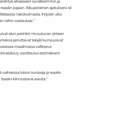
perehtyä aiheeseen syvällisemmin ja
eaalin pajaan. Alkuperäinen ajatukseni oli
ttisesta näkökulmasta. Kirjoitin ylös
n niihin vastauksia.”
untuivat alun perinkin nivoutuvan yhteen
sentekoa jarruttavat tekijät kumpusivat
imaisessa maailmassa vallitseva
kkinatalous, osoittautui etsimäkseni
ä vaiheessa lukion kursseja ja reaalin
 itseäni kiinnostavia asioita.”