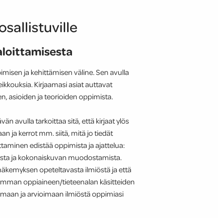
allistuville
aloittamisesta
misen ja kehittämisen väline. Sen avulla
kkouksia. Kirjaamasi asiat auttavat
n, asioiden ja teorioiden oppimista.
 avulla tarkoittaa sitä, että kirjaat ylös
an ja kerrot mm. siitä, mitä jo tiedät
oittaminen edistää oppimista ja ajattelua:
mista ja kokonaiskuvan muodostamista.
näkemyksen opeteltavasta ilmiöstä ja että
eamman oppiaineen/tieteenalan käsitteiden
timaan ja arvioimaan ilmiöstä oppimiasi