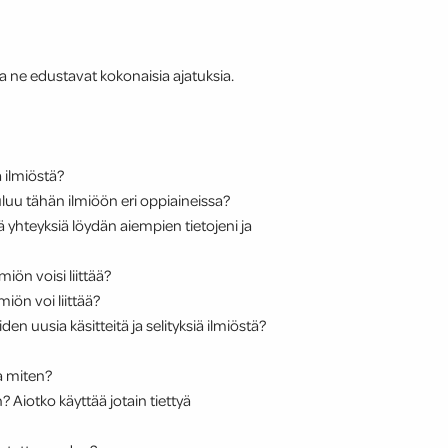
ka ne edustavat kokonaisia ajatuksia.
ä ilmiöstä?
uuluu tähän ilmiöön eri oppiaineissa?
ä yhteyksiä löydän aiempien tietojeni ja
ön voisi liittää?
iön voi liittää?
en uusia käsitteitä ja selityksiä ilmiöstä?
ja miten?
 Aiotko käyttää jotain tiettyä