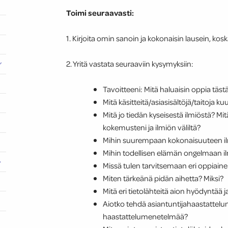
Toimi seuraavasti:
1. Kirjoita omin sanoin ja kokonaisin lausein, kos
2. Yritä vastata seuraaviin kysymyksiin:
Tavoitteeni: Mitä haluaisin oppia täst
Mitä käsitteitä/asiasisältöjä/taitoja k
Mitä jo tiedän kyseisestä ilmiöstä? Mit
kokemusteni ja ilmiön väliltä?
Mihin suurempaan kokonaisuuteen ilmi
Mihin todellisen elämän ongelmaan ilm
Missä tulen tarvitsemaan eri oppiaineid
Miten tärkeänä pidän aihetta? Miksi?
Mitä eri tietolähteitä aion hyödyntää 
Aiotko tehdä asiantuntijahaastattelun?
haastattelumenetelmää?