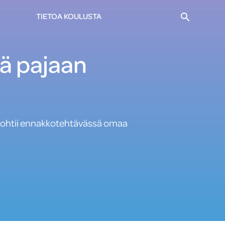
Haku
TIETOA KOULUSTA
ä pajaan
a pohtii ennakkotehtävässä omaa