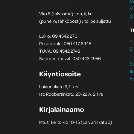
Va
Va
Vko 8 (talviloma): ma, ti, ke
Op
(puhelin/sähköposti) / to, pe suljettu
T
Lukio: 09 4542 270
Yh
Peruskoulu: 050 417 6945
Ei
TUVA: 09 4542 2743
Ti
Suomen kurssit: 050 443 4956
S
I
Käyntiosoite
hä
Laivurinkatu 3, 1. krs
Iso Roobertinkatu 20-22 A, 2. krs
Kirjalainaamo
Ma, ti, ke, to klo 10-15 (Laivurinkatu 3)