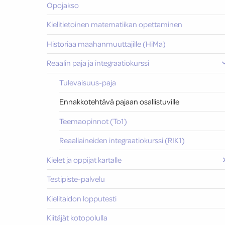
Opojakso
Kielitietoinen matematiikan opettaminen
Historiaa maahanmuuttajille (HiMa)
Reaalin paja ja integraatiokurssi
Tulevaisuus-paja
Ennakkotehtävä pajaan osallistuville
Teemaopinnot (To1)
Reaaliaineiden integraatiokurssi (RIK1)
Kielet ja oppijat kartalle
Testipiste-palvelu
Kielitaidon lopputesti
Kiitäjät kotopolulla