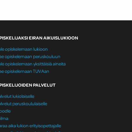
PISKELIJAKSI EIRAN AIKUISLUKIOON
le opiskelemaan lukioon
ae opiskelemaan peruskouluun
le opiskelemaan yksittäisiä aineita
ae opiskelemaan TUVAan
PISKELIJOIDEN PALVELUT
lvelut lukiolaiselle
lvelut peruskoululaiselle
oodle
ilma
raa aika lukion erityisopettajalle