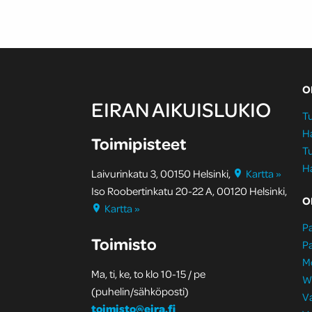
O
EIRAN AIKUISLUKIO
Tu
H
Toimipisteet
Tu
H
Laivurinkatu 3, 00150 Helsinki,
Kartta »
Iso Roobertinkatu 20-22 A, 00120 Helsinki,
O
Kartta »
Pa
Toimisto
Pa
M
Ma, ti, ke, to klo 10-15 / pe
W
(puhelin/sähköposti)
Va
toimisto@eira.fi