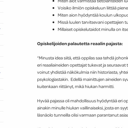
Miten aiot varmistaa tietolähteiden 
Voisiko ilmiön opiskeluun liittää pie
Miten aion hyödyntää koulun ulkopuo
Missä luulen tarvitsevani opettajien 
Millaiset opiskelutaidot minulla on i
Opiskelijoiden palautetta reaalin pajasta:
“Minusta idea siitä, että oppilas saa tehdä johonki
eri reaaliaineiden opettajat tukevat ja seuraavat
voinut yhdistää näkökulmia niin historiasta, yhte
psykologiastakin. Edellä mainittujen aineiden sy
kuitenkaan riittänyt, mikä hiukan harmitti.
Hyvää pajassa oli mahdollisuus hyödyntää eri opet
ainakin minulle hiukan vaillinaiseksi, josta en s
läsnäolo tunneilla olisi varmaan parantanut asiaa