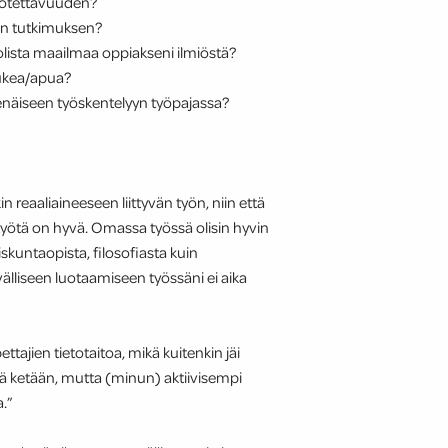
luotettavuuden?
nen tutkimuksen?
lista maailmaa oppiakseni ilmiöstä?
tukea/apua?
tsenäiseen työskentelyyn työpajassa?
n reaaliaineeseen liittyvän työn, niin että
 työtä on hyvä. Omassa työssä olisin hyvin
iskuntaopista, filosofiasta kuin
välliseen luotaamiseen työssäni ei aika
tajien tietotaitoa, mikä kuitenkin jäi
yytä ketään, mutta (minun) aktiivisempi
.”