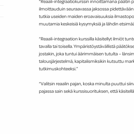
“Reaali-integraatiokurssin innoittamana päätin 
ilmoittauduin seuraavassa jaksossa pidettävään r
tutkia useiden maiden eroavaisuuksia ilmastopolii
muutamia keskeisiä kysymyksiä ja lähdin etsimää
“Reaali-integraation kurssilla käsitellyt ilmiöt t
tavalla tai toisella. Ympäristöystävällistä päätök
jostakin, joka tuntui äärimmäisen tutulta – läns
talousjärjestelmä, kapitalismiksikin kutsuttu mar
tutkimuskohteeksi.”
“Valitsin reaalin pajan, koska minulta puuttui siin
pajassa sain sekä kurssisuorituksen, että käsitellä