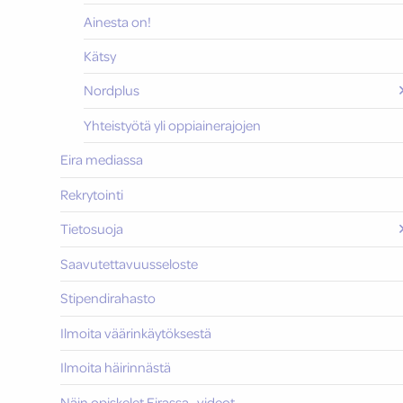
Ainesta on!
Kätsy
Nordplus
Yhteistyötä yli oppiainerajojen
Eira mediassa
Rekrytointi
Tietosuoja
Saavutettavuusseloste
Stipendirahasto
Ilmoita väärinkäytöksestä
Ilmoita häirinnästä
Näin opiskelet Eirassa -videot