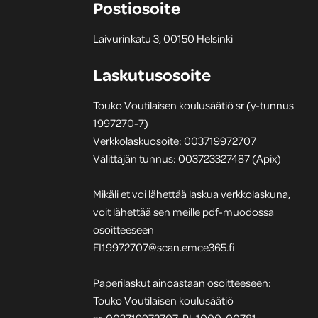
Postiosoite
Laivurinkatu 3, 00150 Helsinki
Laskutusosoite
Touko Voutilaisen koulusäätiö sr (y-tunnus
1997270-7)
Verkkolaskuosoite: 003719972707
Välittäjän tunnus: 003723327487 (Apix)
Mikäli et voi lähettää laskua verkkolaskuna,
voit lähettää sen meille pdf-muodossa
osoitteeseen
FI19972707@scan.emce365.fi
Paperilaskut ainoastaan osoitteeseen:
Touko Voutilaisen koulusäätiö