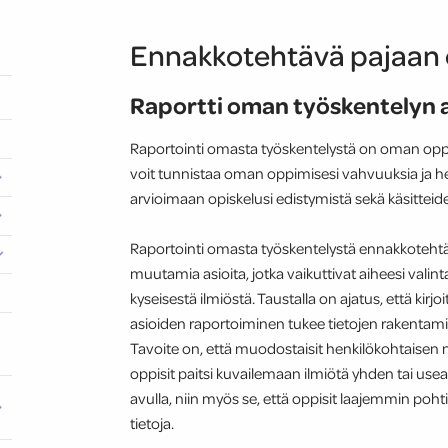
Ennakkotehtävä pajaan os
Raportti oman työskentelyn 
Raportointi omasta työskentelystä on oman oppi
voit tunnistaa oman oppimisesi vahvuuksia ja hei
arvioimaan opiskelusi edistymistä sekä käsitteide
Raportointi omasta työskentelystä ennakkotehtävän
muutamia asioita, jotka vaikuttivat aiheesi valinta
kyseisestä ilmiöstä. Taustalla on ajatus, että kirj
asioiden raportoiminen tukee tietojen rakenta
Tavoite on, että muodostaisit henkilökohtaisen 
oppisit paitsi kuvailemaan ilmiötä yhden tai us
avulla, niin myös se, että oppisit laajemmin poh
tietoja.