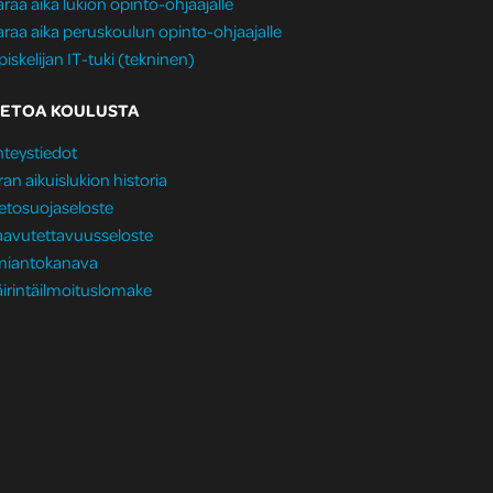
raa aika lukion opinto-ohjaajalle
raa aika peruskoulun opinto-ohjaajalle
iskelijan IT-tuki (tekninen)
IETOA KOULUSTA
teystiedot
ran aikuislukion historia
etosuojaseloste
aavutettavuusseloste
lmiantokanava
irintäilmoituslomake