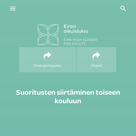
Navigaatio
Haku
Oma opintopolku
Ohjeet
Suoritusten siirtäminen toiseen
kouluun