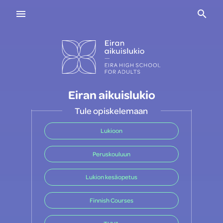
Navigaatio
Haku
Eiran aikuislukio
Tule opiskelemaan
Lukioon
Peruskouluun
Lukion kesäopetus
Finnish Courses