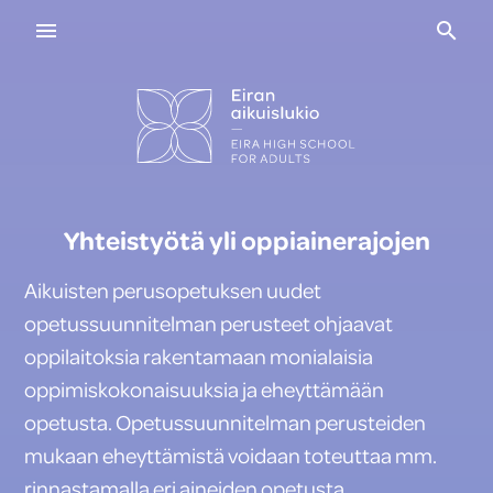
Navigaatio
Haku
Yhteistyötä yli oppiainerajojen
Aikuisten perusopetuksen uudet
opetussuunnitelman perusteet ohjaavat
oppilaitoksia rakentamaan monialaisia
oppimiskokonaisuuksia ja eheyttämään
opetusta. Opetussuunnitelman perusteiden
mukaan eheyttämistä voidaan toteuttaa mm.
rinnastamalla eri aineiden opetusta,