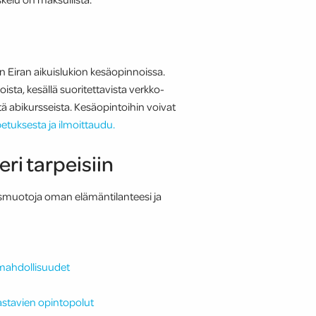
in Eiran aikuislukion kesäopinnoissa.
ta, kesällä suoritettavista verkko-
ä abikursseista. Kesäopintoihin voivat
etuksesta ja ilmoittaudu.
ri tarpeisiin
etusmuotoja oman elämäntilanteesi ja
umahdollisuudet
astavien opintopolut