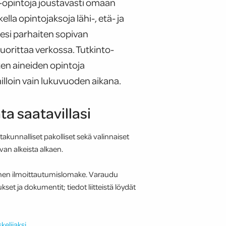
io-opintoja joustavasti omaan
kella opintojaksoja lähi-, etä- ja
lesi parhaiten sopivan
orittaa verkossa. Tutkinto-
sten aineiden opintoja
milloin vain lukuvuoden aikana.
ta saatavillasi
ltakunnalliset pakolliset sekä valinnaiset
van alkeista alkaen.
öinen ilmoittautumislomake. Varaudu
set ja dokumentit; tiedot liitteistä löydät
kelijaksi