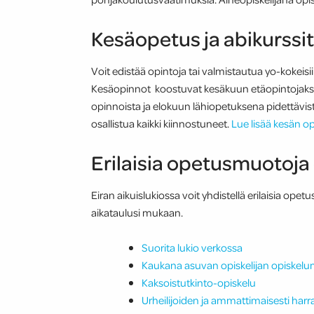
Kesäopetus ja abikurssit
Voit edistää opintoja tai valmistautua yo-kokeisi
Kesäopinnot koostuvat kesäkuun etäopintojaksois
opinnoista ja elokuun lähiopetuksena pidettävist
osallistua kaikki kiinnostuneet.
Lue lisää kesän op
Erilaisia opetusmuotoja e
Eiran aikuislukiossa voit yhdistellä erilaisia op
aikataulusi mukaan.
Suorita lukio verkossa
Kaukana asuvan opiskelijan opiskel
Kaksoistutkinto-opiskelu
Urheilijoiden ja ammattimaisesti harr