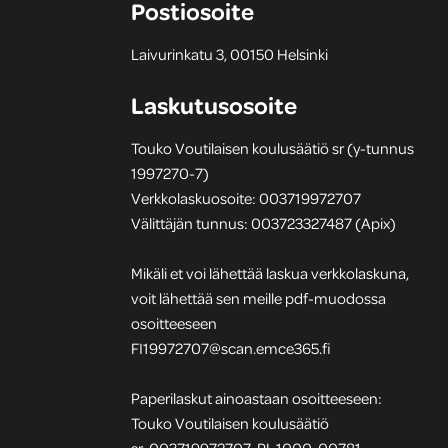
Postiosoite
Laivurinkatu 3, 00150 Helsinki
Laskutusosoite
Touko Voutilaisen koulusäätiö sr (y-tunnus
1997270-7)
Verkkolaskuosoite: 003719972707
Välittäjän tunnus: 003723327487 (Apix)
Mikäli et voi lähettää laskua verkkolaskuna,
voit lähettää sen meille pdf-muodossa
osoitteeseen
FI19972707@scan.emce365.fi
Paperilaskut ainoastaan osoitteeseen:
Touko Voutilaisen koulusäätiö
sr, 003719972707, PL 1000, 00781