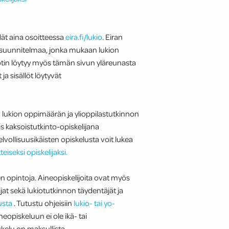
ät aina osoitteessa
eira.fi/lukio
. Eiran
suunnitelmaa, jonka mukaan lukion
otin löytyy myös tämän sivun yläreunasta
ja sisällöt löytyvät
n lukion oppimäärän ja ylioppilastutkinnon
s kaksoistutkinto-opiskelijana
ollisuusikäisten opiskelusta voit lukea
teiseksi opiskelijaksi.
en opintoja. Aineopiskelijoita ovat myös
jat sekä lukiotutkinnon täydentäjät ja
lusta
. Tutustu ohjeisiin
lukio- tai yo-
eopiskeluun ei ole ikä- tai
kelu on maksullista.