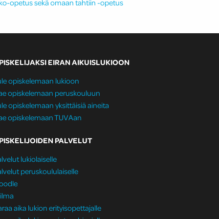
rkko-opetus sekä omaan tahtiin -opetus
PISKELIJAKSI EIRAN AIKUISLUKIOON
le opiskelemaan lukioon
ae opiskelemaan peruskouluun
le opiskelemaan yksittäisiä aineita
ae opiskelemaan TUVAan
PISKELIJOIDEN PALVELUT
lvelut lukiolaiselle
lvelut peruskoululaiselle
oodle
ilma
raa aika lukion erityisopettajalle