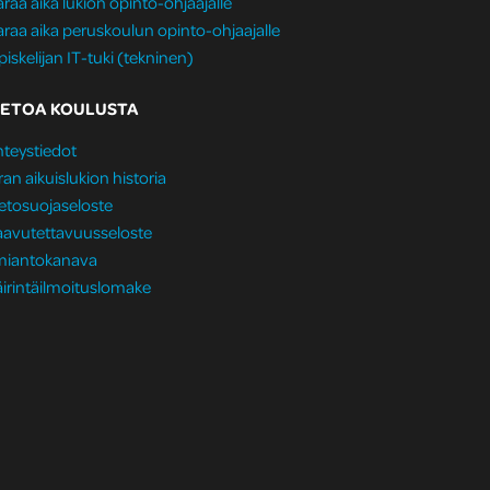
raa aika lukion opinto-ohjaajalle
raa aika peruskoulun opinto-ohjaajalle
iskelijan IT-tuki (tekninen)
IETOA KOULUSTA
teystiedot
ran aikuislukion historia
etosuojaseloste
aavutettavuusseloste
lmiantokanava
irintäilmoituslomake