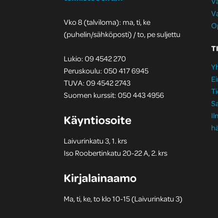
Va
Va
Vko 8 (talviloma): ma, ti, ke
Op
(puhelin/sähköposti) / to, pe suljettu
T
Lukio: 09 4542 270
Yh
Peruskoulu: 050 417 6945
Ei
TUVA: 09 4542 2743
Ti
Suomen kurssit: 050 443 4956
S
I
Käyntiosoite
hä
Laivurinkatu 3, 1. krs
Iso Roobertinkatu 20-22 A, 2. krs
Kirjalainaamo
Ma, ti, ke, to klo 10-15 (Laivurinkatu 3)