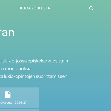
Haku
TIETOA KOULUSTA
ran
islukio, jossa opiskelee vuosittain
oaa monipuolisia
a lukio-opintojen suorittamiseen.
sikalenteri 2026-27