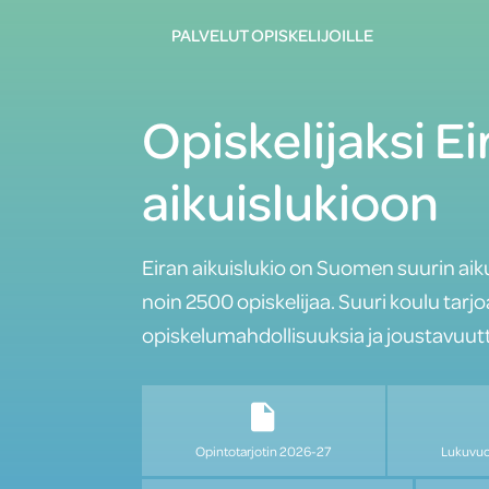
PALVELUT OPISKELIJOILLE
Opiskelijaksi Ei
aikuislukioon
Eiran aikuislukio on Suomen suurin aiku
noin 2500 opiskelijaa. Suuri koulu tarj
opiskelumahdollisuuksia ja joustavuutt
Opintotarjotin 2026-27
Lukuvuo