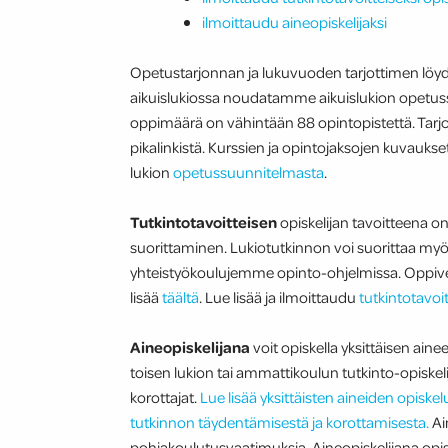
ilmoittaudu aineopiskelijaksi
Opetustarjonnan ja lukuvuoden tarjottimen löyd
aikuislukiossa noudatamme aikuislukion opetus
oppimäärä on vähintään 88 opintopistettä. Tarj
pikalinkistä. Kurssien ja opintojaksojen kuvaukset 
lukion
opetussuunnitelmasta
.
Tutkintotavoitteisen
opiskelijan tavoitteena o
suorittaminen. Lukiotutkinnon voi suorittaa myö
yhteistyökoulujemme opinto-ohjelmissa. Oppivelv
lisää
täältä
. Lue lisää ja ilmoittaudu
tutkintotavoit
Aineopiskelijana
voit opiskella yksittäisen aine
toisen lukion tai ammattikoulun tutkinto-opiskeli
korottajat.
Lue lisää yksittäisten aineiden opiske
tutkinnon täydentämisestä ja korottamisesta.
Ain
pohjakoulutusvaatimuksia. Aineopiskelijana opis