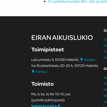
Eri opiskelumuodot: lähi-, etä- ja ve
O
EIRAN AIKUISLUKIO
Tu
H
Toimipisteet
Tu
H
Laivurinkatu 3, 00150 Helsinki,
Kartta »
Iso Roobertinkatu 20-22 A, 00120 Helsinki,
O
Kartta »
Pa
Toimisto
Pa
M
Ma, ti, ke, to klo 10-15 / pe
W
(puhelin/sähköposti)
Va
toimisto@eira.fi