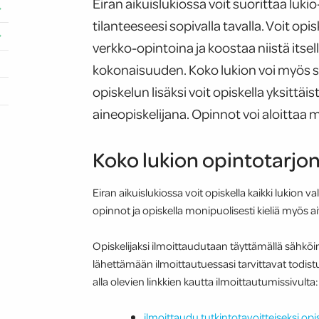
Eiran aikuislukiossa voit suorittaa luk
tilanteeseesi sopivalla tavalla. Voit opis
verkko-opintoina ja koostaa niistä itsel
kokonaisuuden. Koko lukion voi myös su
opiskelun lisäksi voit opiskella yksittäi
aineopiskelijana. Opinnot voi aloittaa 
Koko lukion opintotarjon
Eiran aikuislukiossa voit opiskella kaikki lukion va
opinnot ja opiskella monipuolisesti kieliä myös ai
Opiskelijaksi ilmoittaudutaan täyttämällä sähk
lähettämään ilmoittautuessasi tarvittavat todistuk
alla olevien linkkien kautta ilmoittautumissivulta:
ilmoittaudu tutkintotavoitteiseksi opis