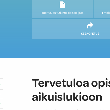
Ilmoittaudu tutkinto-opiskelijaksi
Ilmoit
KESÄOPETUS
Tervetuloa opis
aikuislukioon