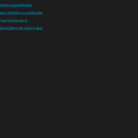
etosuojaseloste
aavutettavuusseloste
lmiantokanava
irintäilmoituslomake