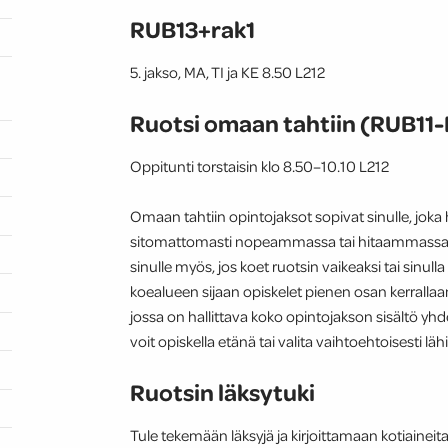
RUB13+rak1
5. jakso, MA, TI ja KE 8.50 L212
Ruotsi omaan tahtiin (RUB11
Oppitunti torstaisin klo 8.50–10.10 L212
Omaan tahtiin opintojaksot sopivat sinulle, joka 
sitomattomasti nopeammassa tai hitaammassa ta
sinulle myös, jos koet ruotsin vaikeaksi tai sinulla
koealueen sijaan opiskelet pienen osan kerrallaan
jossa on hallittava koko opintojakson sisältö yh
voit opiskella etänä tai valita vaihtoehtoisesti l
Ruotsin läksytuki
Tule tekemään läksyjä ja kirjoittamaan kotiaineita