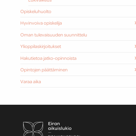
Opiskeluhuolto
Hyvinvoiva opiskelija
Oman tulevaisuuden suunnittelu
Ylioppilaskirjoitukset
Hakutietoa jatko-opinnoista
Opintojen päättäminen
Varaa aika