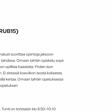
-RUB15)
haluat suorittaa opintoja jaksoon
hdissa. Omaan tahtiin opiskelu sopii
 on opillisia haasteita. Yhden ison
. Ei stressiä koeviikon isosta kokeesta,
dellä kertaa. Omaan tahtiin opetuksessa
ähiopetuksen
. Tunti on torstaisin klo 8.50–10.10