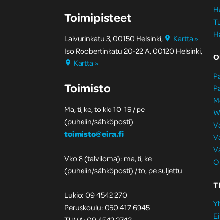
H
Toimipisteet
Tu
H
Laivurinkatu 3, 00150 Helsinki,
Kartta »
Iso Roobertinkatu 20-22 A, 00120 Helsinki,
O
Kartta »
Pa
Toimisto
Pa
M
Ma, ti, ke, to klo 10-15 / pe
W
(puhelin/sähköposti)
Va
toimisto@eira.fi
Va
Va
Vko 8 (talviloma): ma, ti, ke
Op
(puhelin/sähköposti) / to, pe suljettu
T
Lukio: 09 4542 270
Yh
Peruskoulu: 050 417 6945
Ei
TUVA: 09 4542 2743