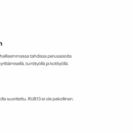
n
auhallisemmassa tahdissa perusasioita
ttämisellä, tuntityöllä ja kotityöllä.
olla suoritettu. RUB13 ei ole pakollinen.