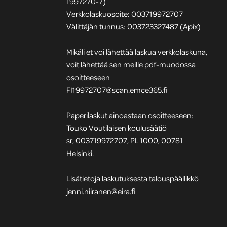
1997270-7)
Verkkolaskuosoite: 003719972707
Välittäjän tunnus: 003723327487 (Apix)
Mikäli et voi lähettää laskua verkkolaskuna,
voit lähettää sen meille pdf-muodossa
osoitteeseen
FI19972707@scan.emce365.fi
Paperilaskut ainoastaan osoitteeseen:
Touko Voutilaisen koulusäätiö
sr, 003719972707, PL 1000, 00781
Helsinki.
Lisätietoja laskutuksesta talouspäällikkö
jenni.niiranen@eira.fi