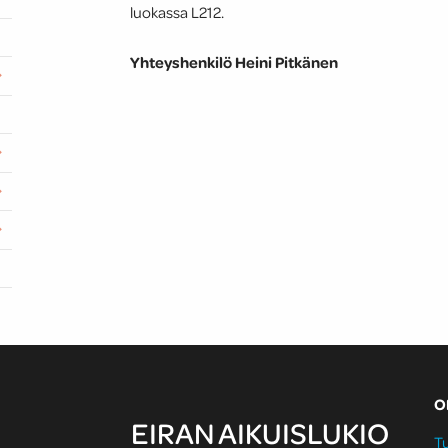
luokassa L212.
Yhteyshenkilö Heini Pitkänen
O
EIRAN AIKUISLUKIO
Tu