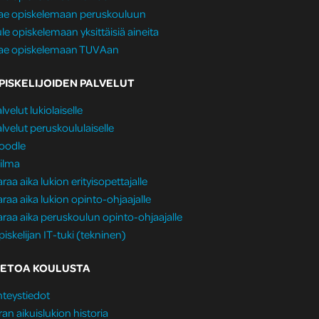
ae opiskelemaan peruskouluun
le opiskelemaan yksittäisiä aineita
ae opiskelemaan TUVAan
PISKELIJOIDEN PALVELUT
lvelut lukiolaiselle
lvelut peruskoululaiselle
oodle
ilma
raa aika lukion erityisopettajalle
raa aika lukion opinto-ohjaajalle
raa aika peruskoulun opinto-ohjaajalle
iskelijan IT-tuki (tekninen)
IETOA KOULUSTA
teystiedot
ran aikuislukion historia