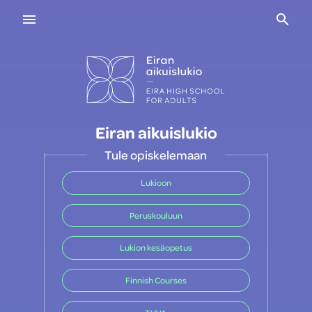
Navigaatio
Haku
Eiran aikuislukio
Tule opiskelemaan
Lukioon
Peruskouluun
Lukion kesäopetus
Finnish Courses