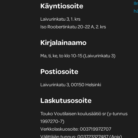
I
Käyntiosoite
hä
Laivurinkatu 3, 1. krs
Iso Roobertinkatu 20-22 A, 2. krs
Kirjalainaamo
Ma, ti, ke, to klo 10-15 (Laivurinkatu 3)
Postiosoite
Laivurinkatu 3, 00150 Helsinki
Laskutusosoite
Touko Voutilaisen koulusäätiö sr (y-tunnus
1997270-7)
Verkkolaskuosoite: 003719972707
Välittäjän tunnus: 003723327487 (Apix)