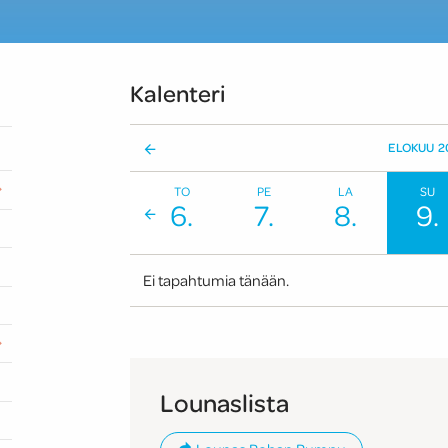
Kalenteri
E
ELOKUU
2
d
TI
KE
TO
PE
LA
SU
4.
5.
6.
7.
8.
9.
<
e
l
Ei tapahtumia tänään.
l
i
n
Lounaslista
e