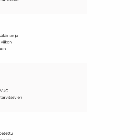
säläinen ja
 viikon
inon
s VUC
 tarvitsevien
petettu
alaisia