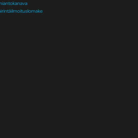
lmiantokanava
irintäilmoituslomake