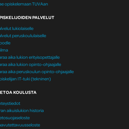
ae opiskelemaan TUVAan
PISKELIJOIDEN PALVELUT
lvelut lukiolaiselle
lvelut peruskoululaiselle
oodle
ilma
raa aika lukion erityisopettajalle
raa aika lukion opinto-ohjaajalle
raa aika peruskoulun opinto-ohjaajalle
iskelijan IT-tuki (tekninen)
IETOA KOULUSTA
teystiedot
ran aikuislukion historia
etosuojaseloste
aavutettavuusseloste