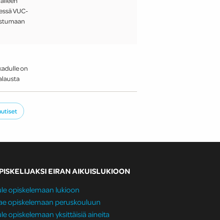
jälleen
eessä VUC-
tustumaan
kadulle on
alausta
uutiset
PISKELIJAKSI EIRAN AIKUISLUKIOON
le opiskelemaan lukioon
ae opiskelemaan peruskouluun
le opiskelemaan yksittäisiä aineita