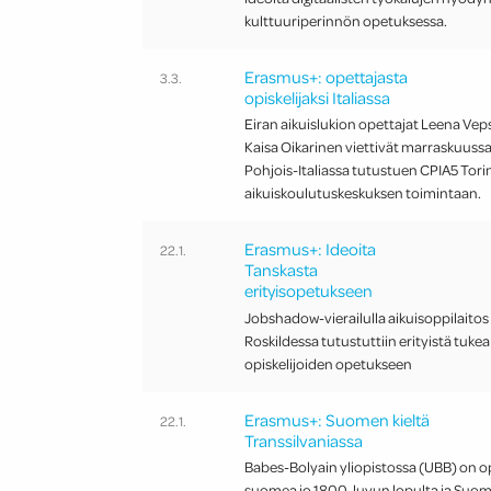
kulttuuriperinnön opetuksessa.
Erasmus+: opettajasta
3.3.
opiskelijaksi Italiassa
Eiran aikuislukion opettajat Leena Vep
Kaisa Oikarinen viettivät marraskuussa
Pohjois-Italiassa tutustuen CPIA5 Tor
aikuiskoulutuskeskuksen toimintaan.
Erasmus+: Ideoita
22.1.
Tanskasta
erityisopetukseen
Jobshadow-vierailulla aikuisoppilaito
Roskildessa tutustuttiin erityistä tukea
opiskelijoiden opetukseen
Erasmus+: Suomen kieltä
22.1.
Transsilvaniassa
Babes-Bolyain yliopistossa (UBB) on o
suomea jo 1800-luvun lopulta ja Suom