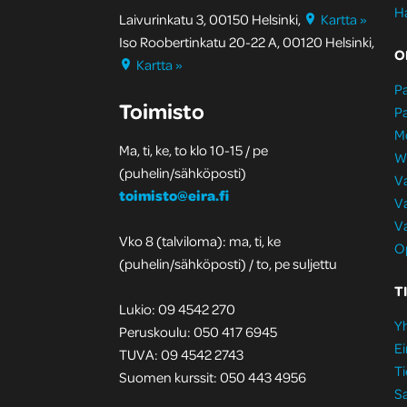
H
Laivurinkatu 3, 00150 Helsinki,
Kartta »
Iso Roobertinkatu 20-22 A, 00120 Helsinki,
O
Kartta »
Pa
Toimisto
Pa
M
Ma, ti, ke, to klo 10-15 / pe
W
(puhelin/sähköposti)
Va
toimisto@eira.fi
Va
Va
Vko 8 (talviloma): ma, ti, ke
Op
(puhelin/sähköposti) / to, pe suljettu
T
Lukio: 09 4542 270
Yh
Peruskoulu: 050 417 6945
Ei
TUVA: 09 4542 2743
Ti
Suomen kurssit: 050 443 4956
S