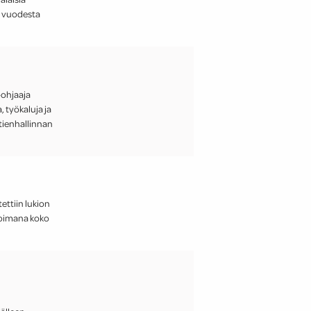
a vuodesta
-ohjaaja
 työkaluja ja
ktienhallinnan
tettiin lukion
soimana koko