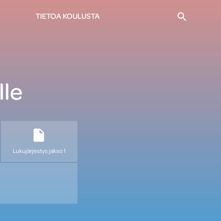
Haku
TIETOA KOULUSTA
lle
Lukujärjestys jakso 1