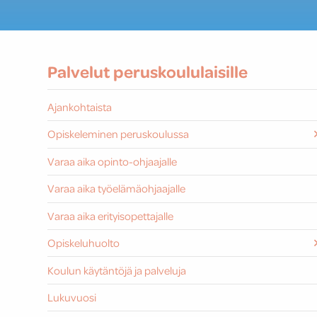
Palvelut peruskoululaisille
Ajankohtaista
Opiskeleminen peruskoulussa
LA
SU
MA
1.
2.
3.
Varaa aika opinto-ohjaajalle
Varaa aika työelämäohjaajalle
Varaa aika erityisopettajalle
Opiskeluhuolto
Koulun käytäntöjä ja palveluja
Lukuvuosi