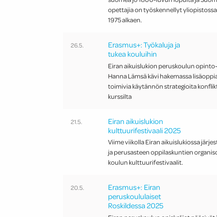
opettajia on työskennellyt yliopistoss
1975 alkaen.
Erasmus+: Työkaluja ja
26.5.
tukea kouluihin
Eiran aikuislukion peruskoulun opinto
Hanna Lämsä kävi hakemassa lisäoppia,
toimivia käytännön strategioita konfli
kurssilta
Eiran aikuislukion
21.5.
kulttuurifestivaali 2025
Viime viikolla Eiran aikuislukiossa järjes
ja perusasteen oppilaskuntien organi
koulun kulttuurifestivaalit.
Erasmus+: Eiran
20.5.
peruskoululaiset
Roskildessa 2025