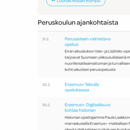
Lounas Roban Rumpu
n
k
Peruskoulun ajankohtaista
u
Perusasteen valmistava
31.3.
u
opetus
k
Eiran aikuislukion Valo- ja LisäValo-op
tarjoavat Suomeen yläkouluikäisenä m
a
nuorille katkeamattoman ja turvallise
kohti aikuisten perusopetusta
u
Erasmus+ Tekoäly
30.3.
s
opetuksessa
i
Erasmus+: Digitaalisuus
30.3.
kohtaa historian
Historian opettajamme Paula Laakkon
marraskuisella Erasmus+ -matkallaan 
ideoita digitaalisten työkalujen hyödy