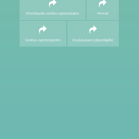
Ilmoittaudu verkko-opiskelijaksi
Hinnat
Verkko-opintotarjotin
Koulutuksen järjestäjälle