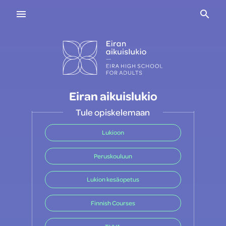
Navigaatio
Haku
Eiran aikuislukio
Tule opiskelemaan
Lukioon
Peruskouluun
Lukion kesäopetus
Finnish Courses