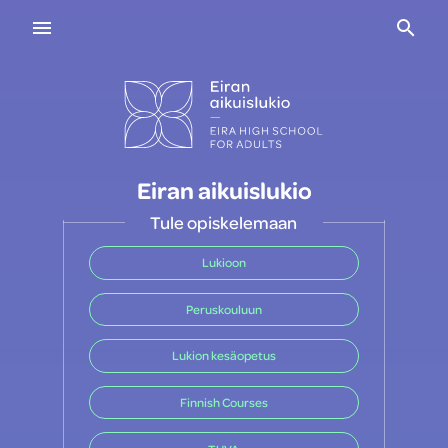
Navigaatio
Haku
Eiran aikuislukio
Tule opiskelemaan
Lukioon
Peruskouluun
Lukion kesäopetus
Finnish Courses